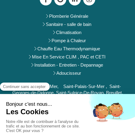
Plomberie Générale
Sanitaire - salle de bain
Climatisation
Pompe à Chaleur
Chauffe Eau Thermodynamique
Mise En Service CLIM , PAC et CETI
Installation - Entretien - Depannage
Adoucisseur
Royan, Vaux-Sur-Mer, Saint-Palais-Sur-Mer , Saint-
Georges-de-Didonne, Saint-Sulpice-De-Royan, Breuillet,
Saujon, Medis, Les Mathes, La Palmyre, La Tremblade,
Marennes, Saintes.
Plan du site
Mentions légales